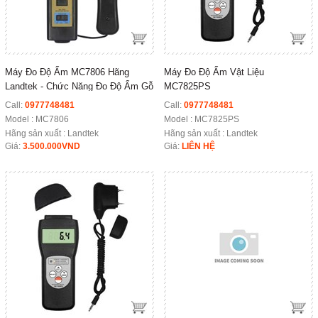
Máy Đo Độ Ẩm MC7806 Hãng
Máy Đo Độ Ẩm Vật Liệu
Landtek - Chức Năng Đo Độ Ẩm Gỗ
MC7825PS
Call:
0977748481
Call:
0977748481
Model :
MC7806
Model :
MC7825PS
Hãng sản xuất : Landtek
Hãng sản xuất : Landtek
Giá:
3.500.000VND
Giá:
LIÊN HỆ