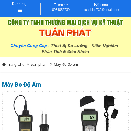
Danh mục
Hotline
Email
0934052739
tuanblue739@gmail.com
Chuyên Cung Cấp :
Thiết Bị Đo Lường - Kiểm Nghiệm -
Phân Tích & Điều Khiển
Trang Chủ
Sản phẩm
Máy đo độ ẩm
Máy Đo Độ Ẩm